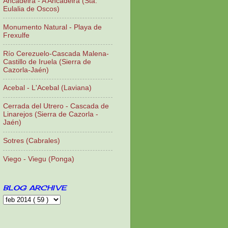
Ancadeira - A Ancadeira (Sta.
Eulalia de Oscos)
Monumento Natural - Playa de
Frexulfe
Río Cerezuelo-Cascada Malena-
Castillo de Iruela (Sierra de
Cazorla-Jaén)
Acebal - L'Acebal (Laviana)
Cerrada del Utrero - Cascada de
Linarejos (Sierra de Cazorla -
Jaén)
Sotres (Cabrales)
Viego - Viegu (Ponga)
BLOG ARCHIVE