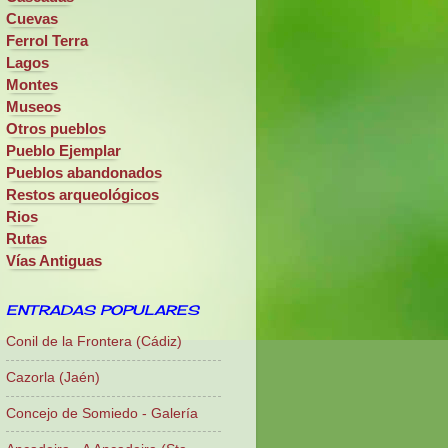
Cuevas
Ferrol Terra
Lagos
Montes
Museos
Otros pueblos
Pueblo Ejemplar
Pueblos abandonados
Restos arqueológicos
Rios
Rutas
Vías Antiguas
ENTRADAS POPULARES
Conil de la Frontera (Cádiz)
Cazorla (Jaén)
Concejo de Somiedo - Galería