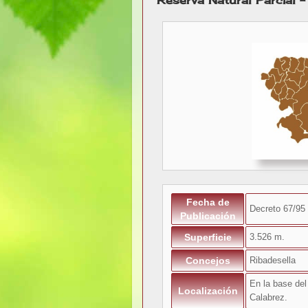
Reserva Natural Parcial 
Fecha de
Decreto 67/95
Publicación
Superficie
3.526 m.
Concejos
Ribadesella
En la base del
Localización
Calabrez.