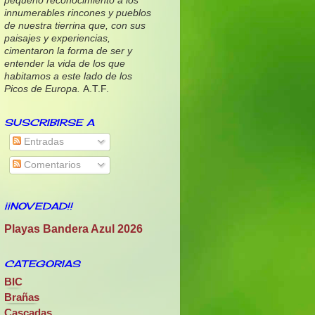
pequeño reconocimiento a los
innumerables rincones y pueblos
de nuestra tierrina que, con sus
paisajes y experiencias,
cimentaron la forma de ser y
entender la vida de los que
habitamos a este lado de los
Picos de Europa.
A.T.F.
SUSCRIBIRSE A
Entradas
Comentarios
¡¡NOVEDAD!!
Playas Bandera Azul 2026
CATEGORIAS
BIC
Brañas
Cascadas