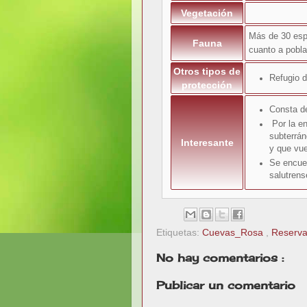
Vegetación
Más de 30 espe
Fauna
cuanto a pobla
Otros tipos de
Refugio d
protección
Consta de
Por la e
subterrán
Interesante
y que vue
Se encuen
salutren
Etiquetas:
Cuevas_Rosa
,
Reserva
No hay comentarios :
Publicar un comentario